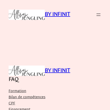
Aller
au
BY INFINIT
contenu
BY INFINIT
FAQ
Formation
Bilan de compétences
CPF
Financement